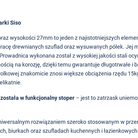
rki Siso
raz wysokości 27mm to jeden z najistotniejszych elem
pracę drewnianych szuflad oraz wysuwanych półek. Jej 
 Prowadnica wykonana został z wysokiej jakości stali oc
nością na korozję, dzięki temu gwarantuje długotrwałe i
olkowej znakomicie znosi większe obciążenia rzędu 15kg
likatnie.
ostała w funkcjonalny stoper
– jest to zatrzask uniemo
uniwersalnym rozwiązaniem szeroko stosowanym w prze
h, biurkach oraz szufladach kuchennych i łazienkowych