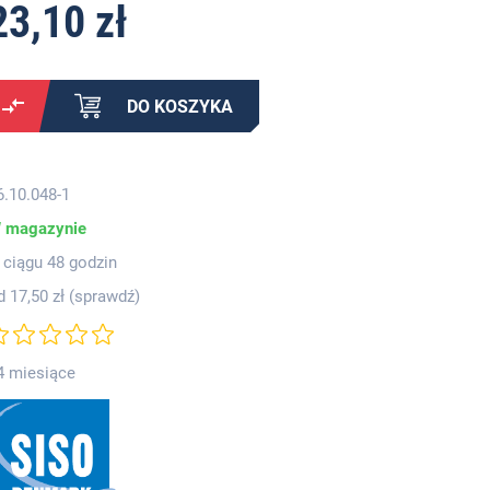
23,10 zł
DO KOSZYKA
6.10.048-1
 magazynie
 ciągu 48 godzin
d 17,50 zł (
sprawdź
)
4 miesiące