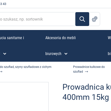
33 43
cia sanitarne i
Akcesoria do mebli
W
C
biurowych
bi
do szuflad, szyny szufladowe z cichym
Prowadnice kulkowe do
szuflad
Prowadnica k
400mm 15kg 