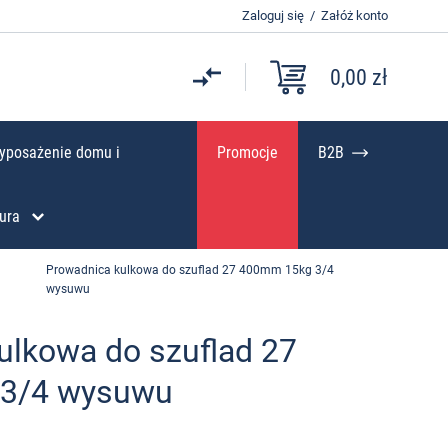
Zaloguj się
/
Załóż konto
0,00 zł
yposażenie domu i
Promocje
B2B
ura
Prowadnica kulkowa do szuflad 27 400mm 15kg 3/4
wysuwu
ulkowa do szuflad 27
3/4 wysuwu