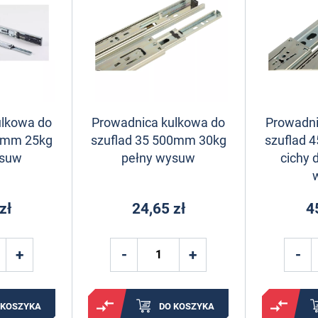
ulkowa do
Prowadnica kulkowa do
Prowadni
00mm 25kg
szuflad 35 500mm 30kg
szuflad 
ysuw
pełny wysuw
cichy 
zł
24,65 zł
4
 KOSZYKA
DO KOSZYKA