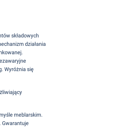
entów składowych
mechanizm działania
ynkowanej.
 bezawaryjne
. Wyróżnia się
żliwiający
myśle
meblarskim.
. Gwarantuje