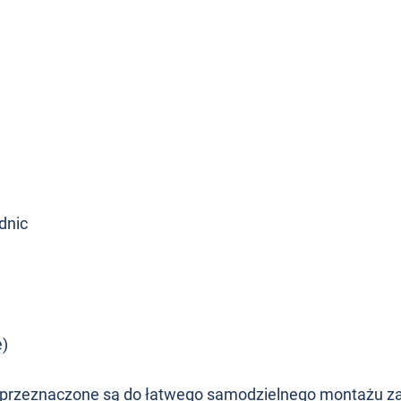
dnic
ę)
przeznaczone są do łatwego samodzielnego montażu z