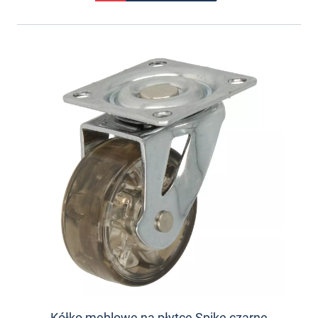
Kółko meblowe na płytce Spike czarne