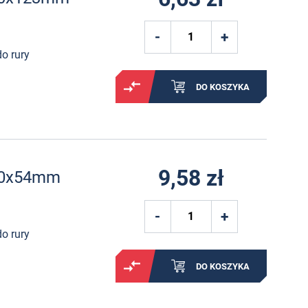
o rury
DO KOSZYKA
9,58 zł
ø50x54mm
o rury
DO KOSZYKA