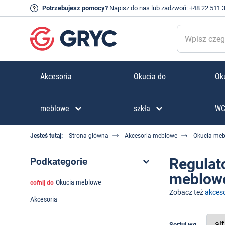
Potrzebujesz pomocy?
Napisz do nas
lub zadzwoń:
+48 22 511 
Akcesoria
Okucia do
Oku
meblowe
szkła
W
Jesteś tutaj:
Strona główna
Akcesoria meblowe
Okucia me
Regulat
Podkategorie
meblow
Okucia meblowe
cofnij do
Zobacz też
akceso
Akcesoria
Sortuj wg.