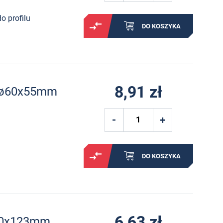
o profilu
DO KOSZYKA
8,91 zł
u ø60x55mm
DO KOSZYKA
6,63 zł
ø40x123mm