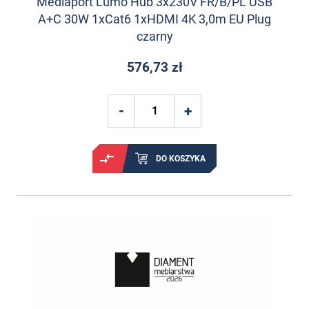
Mediaport Lumo Hub 3x230V FR/B/PL USB
A+C 30W 1xCat6 1xHDMI 4K 3,0m EU Plug
czarny
576,73 zł
DO KOSZYKA