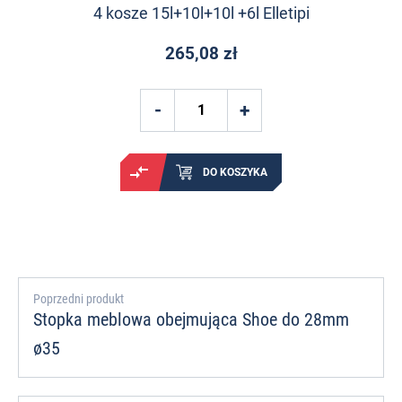
4 kosze 15l+10l+10l +6l Elletipi
265,08 zł
DO KOSZYKA
Poprzedni produkt
Stopka meblowa obejmująca Shoe do 28mm
ø35