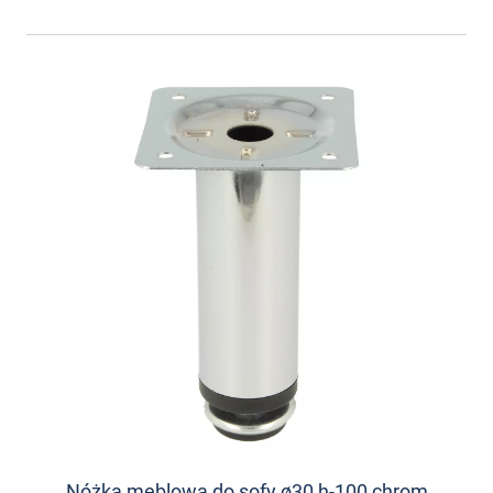
Nóżka meblowa do sofy ø30 h-100 chrom