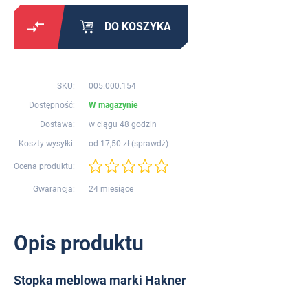
DO KOSZYKA
SKU:
005.000.154
Dostępność:
W magazynie
Dostawa:
w ciągu 48 godzin
Koszty wysyłki:
od 17,50 zł (
sprawdź
)
Ocena produktu:
Gwarancja:
24 miesiące
Opis produktu
Stopka meblowa marki Hakner