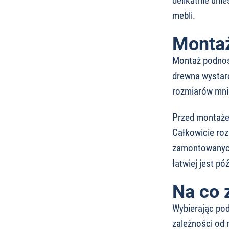
delikatnie uni
mebli.
Montaż
Montaż podnośn
drewna wystarc
rozmiarów mnie
Przed montażem
Całkowicie roz
zamontowanych 
łatwiej jest pó
Na co 
Wybierając pod
zależności od