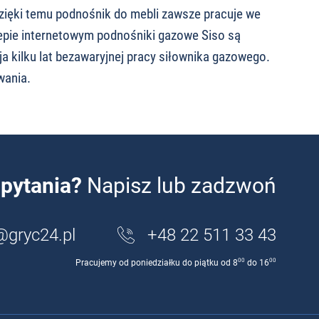
Dzięki temu podnośnik do mebli zawsze pracuje we
epie internetowym podnośniki gazowe Siso są
a kilku lat bezawaryjnej pracy siłownika gazowego.
wania.
pytania?
Napisz lub zadzwoń
@gryc24.pl
+48 22 511 33 43
00
00
Pracujemy od poniedziałku do piątku od 8
do 16