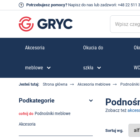
Potrzebujesz pomocy?
Napisz do nas
lub zadzwoń:
+48 22 511 
Akcesoria
Okucia do
Oku
meblowe
szkła
W
Jesteś tutaj:
Strona główna
Akcesoria meblowe
Podnośniki 
Podnośn
Podkategorie
Zobacz też
akceso
Podnośniki meblowe
cofnij do
Akcesoria
Sortuj wg.