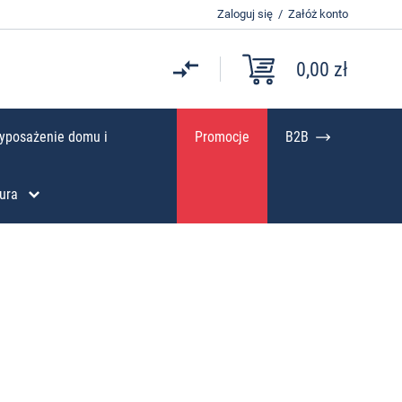
Zaloguj się
/
Załóż konto
0,00 zł
yposażenie domu i
Promocje
B2B
ura