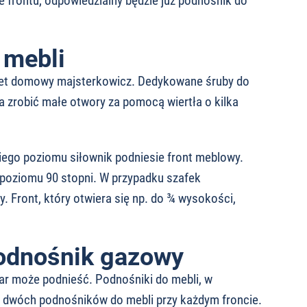
e frontu, odpowiedzialny będzie już podnośnik do
 mebli
nawet domowy majsterkowicz. Dedykowane śruby do
 zrobić małe otwory za pomocą wiertła o kilka
iego poziomu siłownik podniesie front meblowy.
 poziomu 90 stopni. W przypadku szafek
 Front, który otwiera się np. do ¾ wysokości,
podnośnik gazowy
ar może podnieść. Podnośniki do mebli, w
 dwóch podnośników do mebli przy każdym froncie.