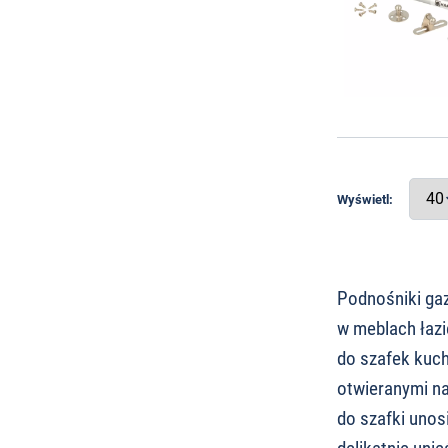
Wyświetl:
Podnośniki ga
w meblach łazi
do szafek kuch
otwieranymi na
do szafki unos