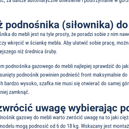
eść, za dalsze automatyczne uniesienie i podtrzymanie w górz
 podnośnika (siłownika) do
ika do mebli jest na tyle prosty, że poradzi sobie z nim 
zy wkręcić w ściankę mebla. Aby ułatwić sobie pracę, można
jszego niż średnica śruby.
 podnośnika gazowego do mebli najlepiej sprawdzić do jak
sunięty podnośnik powinien podnieść front maksymalnie do
bardzo wysoko, szafka nie musi się otwierać do samej góry.
źniej zamknąć.
zwrócić uwagę wybierając 
nośnik gazowy do mebli warto zwrócić uwagę na to jaki cięż
 modelu mogą podnosić od 6 do 18 kg. Wskazany jest montaż