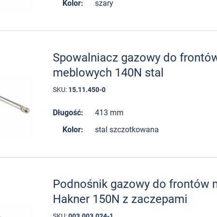
Kolor:
szary
Spowalniacz gazowy do frontó
meblowych 140N stal
SKU:
15.11.450-0
Długość:
413 mm
Kolor:
stal szczotkowana
Podnośnik gazowy do frontów
Hakner 150N z zaczepami
SKU:
003.003.024-1