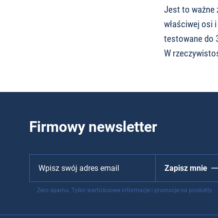
Jest to ważne 
właściwej osi 
testowane do 3
W rzeczywistoś
Firmowy newsletter
Zapisz mnie
Zero spamu. Tylko wartościowe informacje i promocje na produkty.