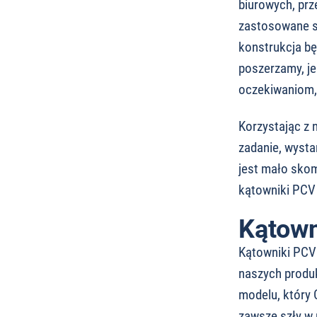
biurowych, prz
zastosowane s
konstrukcja bę
poszerzamy, je
oczekiwaniom, 
Korzystając z 
zadanie, wysta
jest mało sko
kątowniki PCV 
Kątown
Kątowniki PCV 
naszych produ
modelu, który 
zawsze szły w 