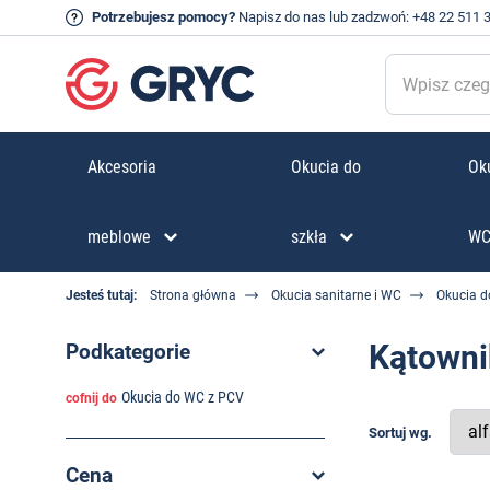
Potrzebujesz pomocy?
Napisz do nas
lub zadzwoń:
+48 22 511 
Akcesoria
Okucia do
Oku
meblowe
szkła
W
Jesteś tutaj:
Strona główna
Okucia sanitarne i WC
Okucia d
Kątowni
Podkategorie
Okucia do WC z PCV
cofnij do
Sortuj wg.
Cena