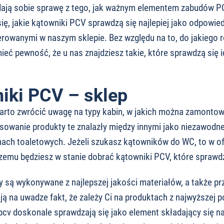
ają sobie sprawę z tego, jak ważnym elementem zabudów PC
ię, jakie kątowniki PCV sprawdzą się najlepiej jako odpowied
rowanymi w naszym sklepie. Bez względu na to, do jakiego 
eć pewność, że u nas znajdziesz takie, które sprawdzą się 
iki PCV – sklep
arto zwrócić uwagę na typy kabin, w jakich można zamontow
sowanie produkty te znalazły między innymi jako niezawodne
nach toaletowych. Jeżeli szukasz kątowników do WC, to w of
czemu będziesz w stanie dobrać kątowniki PCV, które sprawdz
 są wykonywane z najlepszej jakości materiałów, a także pr
ą na uwadze fakt, że zależy Ci na produktach z najwyższej 
pcv doskonale sprawdzają się jako element składający się n