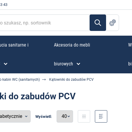
33 43
cia sanitarne i
Akcesoria do mebli
W
C
biurowych
bi
o kabin WC (sanitarnych)
Kątowniki do zabudów PCV
ki do zabudów PCV
Wyświetl: