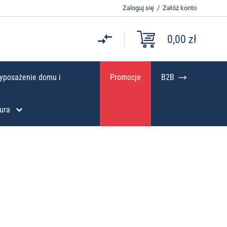
Zaloguj się
/
Załóż konto
0,00 zł
yposażenie domu i
Promocje
B2B
ura