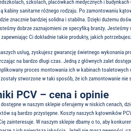
edszkolach, szkołach, placówkach medycznych i budynkach 
ą kabiny sanitarne różnego rodzaju. Po zamontowaniu kąto
dzie znacznie bardziej solidna i stabilna. Dzięki dużemu doś
steśmy dobrze zaznajomieni ze specyfiką branży. Jesteśmy w
zapewniając Ci dokładnie takie produkty, jakich potrzebujes
naszych usług, zyskujesz gwarancję świetnego wykonania pro
rczając na bardzo długi czas. Jedną z głównych zalet dost
mplikowany proces montowania ich w kabinach toaletowych 
zostały stworzone w taki sposób, że ich zamontowanie nie 
iki PCV – cena i opinie
dostępne w naszym sklepie oferujemy w niskich cenach, dzi
któw są bardzo przystępne. Koszty naszych kątowników PCV,
Cię zainteresuje. W naszym sklepie dbamy o to, aby konkur
parze z ich najwyższą jakością. Jeżeli nie masz pewności, cz