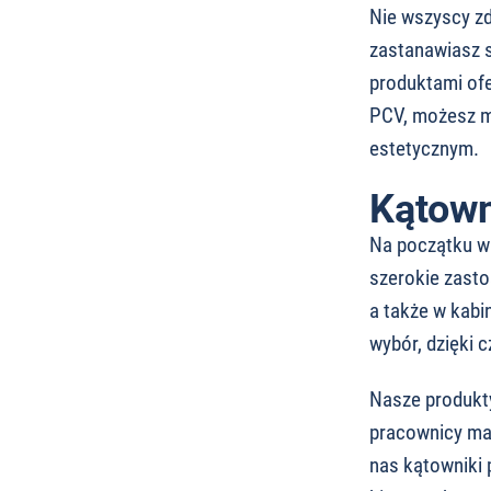
Nie wszyscy zd
zastanawiasz s
produktami ofe
PCV, możesz mi
estetycznym.
Kątown
Na początku w
szerokie zasto
a także w kabi
wybór, dzięki 
Nasze produkty
pracownicy maj
nas kątowniki 