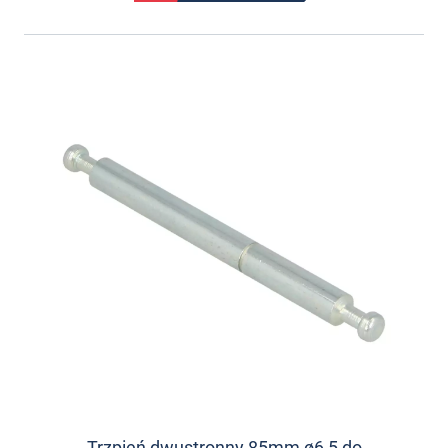
Trzpień dwustronny 85mm ø6,5 do