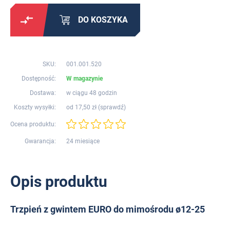
DO KOSZYKA
SKU:
001.001.520
Dostępność:
W magazynie
Dostawa:
w ciągu 48 godzin
Koszty wysyłki:
od 17,50 zł (
sprawdź
)
Ocena produktu:
Gwarancja:
24 miesiące
Opis produktu
Trzpień z gwintem EURO do mimośrodu ø12-25