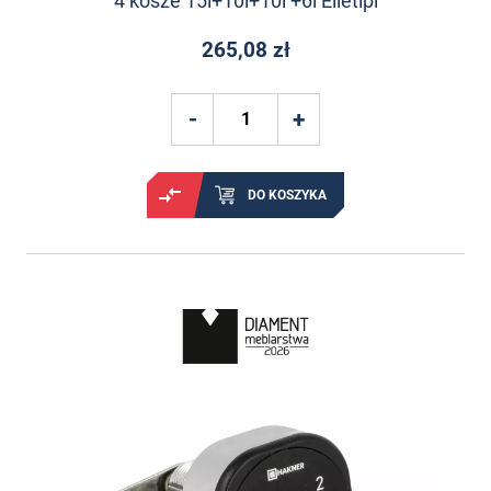
4 kosze 15l+10l+10l +6l Elletipi
265,08 zł
DO KOSZYKA