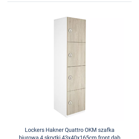
Lockers Hakner Quattro OKM szafka
biurowa 4 skrytki 43x40x165cm front dąb