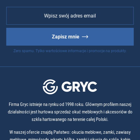
Zapisz mnie
Zero spamu. Tylko wartościowe informacje i promocje na produkty.
Firma Gryc istnieje na rynku od 1998 roku. Głównym profilem naszej
działalności jest hurtowa sprzedaż okuć meblowych i akcesoriów do
szkła hartowanego na terenie całej Polski.
W naszej ofercie znajdą Państwo: okucia meblowe, zamki, zawiasy
meblowe, mimośrody, wkręty, kółka, zamki i okucia do szkła, kabin