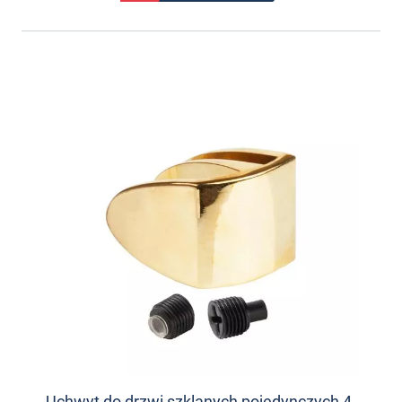
Uchwyt do drzwi szklanych pojedynczych 4-