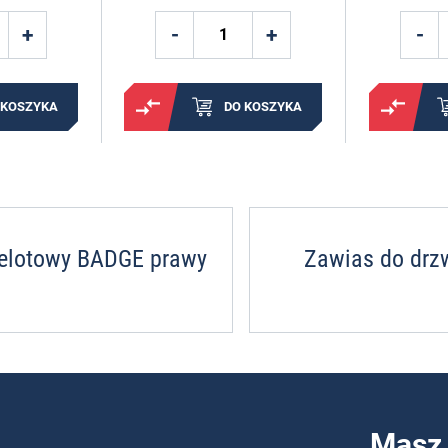
 KOSZYKA
DO KOSZYKA
zelotowy BADGE prawy
Zawias do drz
Masz 