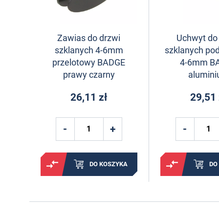
Zawias do drzwi
Uchwyt do
szklanych 4-6mm
szklanych po
przelotowy BADGE
4-6mm B
prawy czarny
alumin
26,11 zł
29,51 
DO KOSZYKA
DO