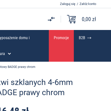
Zaloguj się
/
Załóż konto
0,00 zł
yposażenie domu i
Promocje
B2B
ura
lotowy BADGE prawy chrom
zwi szklanych 4-6mm
ADGE prawy chrom