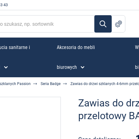
33 43
cia sanitarne i
Akcesoria do mebli
W
C
biurowych
bi
szklanych Passion
Seria Badge
Zawias do drzwi szklanych 4-6mm prze
Zawias do dr
przelotowy B