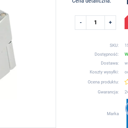
Cena detaliczna:
SKU:
1
Dostępność:
W
Dostawa:
w
Koszty wysyłki:
o
Ocena produktu:
Gwarancja:
2
Marka