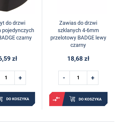
t do drzwi
Zawias do drzwi
h pojedynczych
szklanych 4-6mm
BADGE czarny
przelotowy BADGE lewy
czarny
6,59 zł
18,68 zł
DO KOSZYKA
DO KOSZYKA