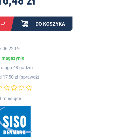
16,48 zł
DO KOSZYKA
5.06.220-9
 magazynie
 ciągu 48 godzin
d 17,50 zł (
sprawdź
)
4 miesiące