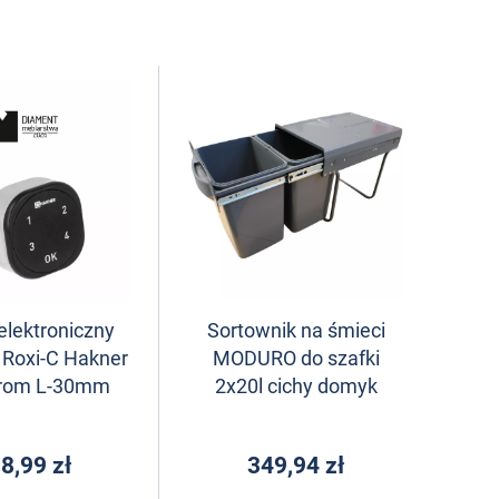
lektroniczny
Sortownik na śmieci
 Roxi-C Hakner
MODURO do szafki
hrom L-30mm
2x20l cichy domyk
8,99 zł
349,94 zł