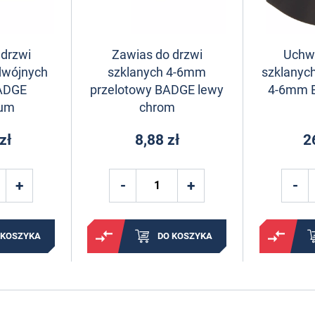
 drzwi
Zawias do drzwi
Uchwy
dwójnych
szklanych 4-6mm
szklanyc
ADGE
przelotowy BADGE lewy
4-6mm 
ium
chrom
zł
8,88 zł
2
 KOSZYKA
DO KOSZYKA