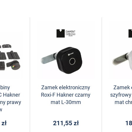
biny
Zamek elektroniczny
Zamek e
C Hakner
Roxi-F Hakner czarny
szyfrowy
ny prawy
mat L-30mm
mat c
w
 zł
211,55 zł
18