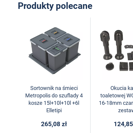
Produkty polecane
Sortownik na śmieci
Okucia ka
Metropolis do szuflady 4
toaletowej W
kosze 15l+10l+10l +6l
16-18mm czar
Elletipi
zesta
265,08 zł
124,85