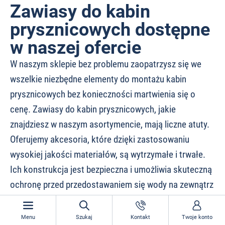
Zawiasy do kabin
prysznicowych dostępne
w naszej ofercie
W naszym sklepie bez problemu zaopatrzysz się we
wszelkie niezbędne elementy do montażu kabin
prysznicowych bez konieczności martwienia się o
cenę. Zawiasy do kabin prysznicowych, jakie
znajdziesz w naszym asortymencie, mają liczne atuty.
Oferujemy akcesoria, które dzięki zastosowaniu
wysokiej jakości materiałów, są wytrzymałe i trwałe.
Ich konstrukcja jest bezpieczna i umożliwia skuteczną
ochronę przed przedostawaniem się wody na zewnątrz
kabiny. Są także wyjątkowo wygodne w użytkowaniu
dzięki sprawnemu działaniu mechanizmów. Zachęcamy
Menu
Szukaj
Kontakt
Twoje konto