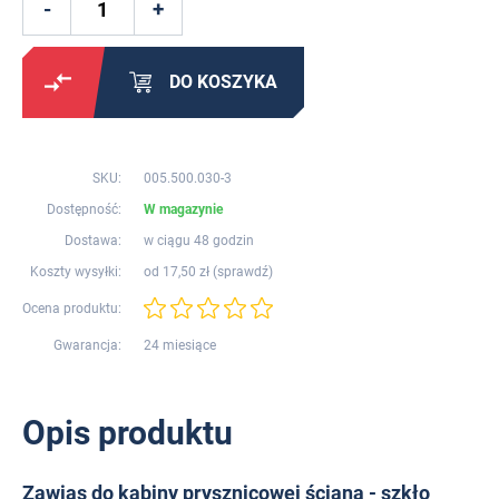
DO KOSZYKA
SKU:
005.500.030-3
Dostępność:
W magazynie
Dostawa:
w ciągu 48 godzin
Koszty wysyłki:
od 17,50 zł (
sprawdź
)
Ocena produktu:
Gwarancja:
24 miesiące
Opis produktu
Zawias do kabiny prysznicowej ściana - szkło