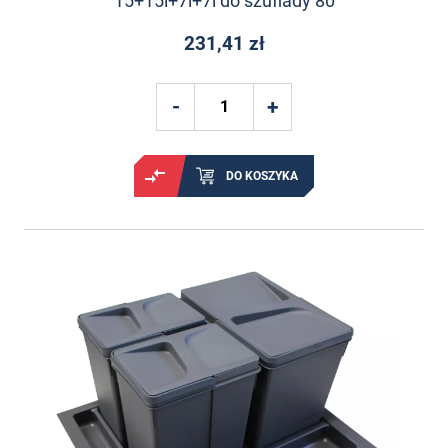
15+15l+7l+7l do szuflady 80
231,41 zł
DO KOSZYKA