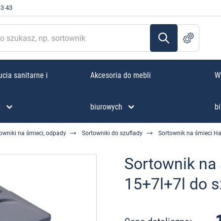
33 43
cia sanitarne i
Akcesoria do mebli
W
C
biurowych
bi
owniki na śmieci, odpady
Sortowniki do szuflady
Sortownik na śmieci Ha
Sortownik na
15+7l+7l do s