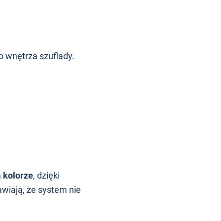
o wnętrza szuflady.
 kolorze
, dzięki
wiają, że system nie