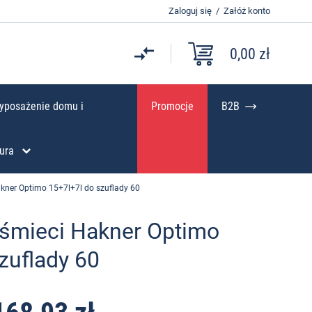
Zaloguj się
/
Załóż konto
0,00 zł
yposażenie domu i
Promocje
B2B
ura
kner Optimo 15+7l+7l do szuflady 60
 śmieci Hakner Optimo
zuflady 60