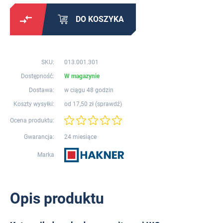
DO KOSZYKA
SKU:
013.001.301
Dostępność:
W magazynie
Dostawa:
w ciągu 48 godzin
Koszty wysyłki:
od 17,50 zł (
sprawdź
)
Ocena produktu:
Gwarancja:
24 miesiące
Marka
Opis produktu