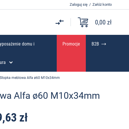
Zaloguj się
/
Załóż konto
0,00 zł
yposażenie domu i
Promocje
B2B
ura
Stopka meblowa Alfa ø60 M10x34mm
owa Alfa ø60 M10x34mm
9,63 zł