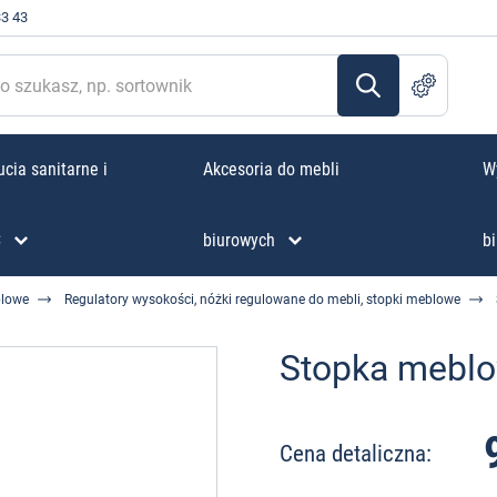
33 43
cia sanitarne i
Akcesoria do mebli
W
C
biurowych
bi
blowe
Regulatory wysokości, nóżki regulowane do mebli, stopki meblowe
Stopka mebl
Cena detaliczna: