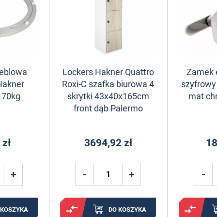
meblowa
Lockers Hakner Quattro
Zamek e
Hakner
Roxi-C szafka biurowa 4
szyfrowy
 70kg
skrytki 43x40x165cm
mat c
front dąb Palermo
 zł
3694,92 zł
18
 KOSZYKA
DO KOSZYKA