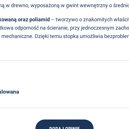
aną w drewno, wyposażoną w gwint wewnętrzny o średni
nkowaną oraz poliamid
– tworzywo o znakomitych właśc
tkowa odporność na ścieranie, przy jednoczesnym zach
ia mechaniczne. Dzięki temu stopka umożliwia bezprob
ulowana
DODAJ OPINIĘ