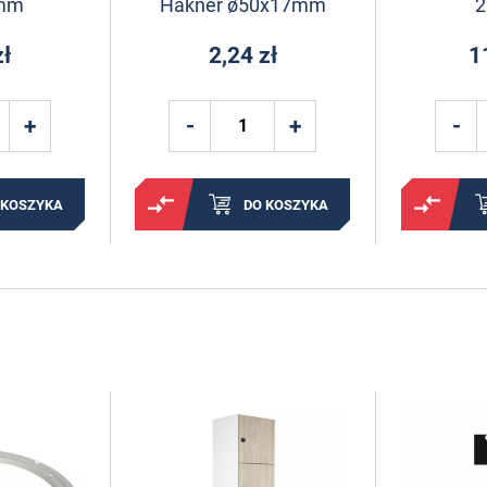
mm
Hakner ø50x17mm
zł
2,24 zł
1
 KOSZYKA
DO KOSZYKA