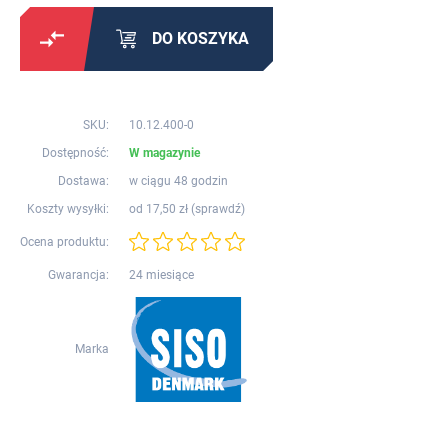
DO KOSZYKA
SKU:
10.12.400-0
Dostępność:
W magazynie
Dostawa:
w ciągu 48 godzin
Koszty wysyłki:
od 17,50 zł (
sprawdź
)
Ocena produktu:
Gwarancja:
24 miesiące
Marka