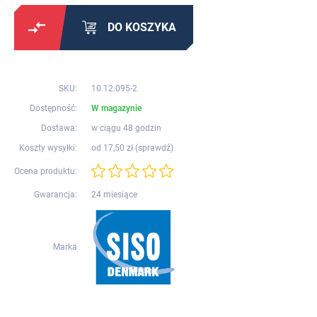
DO KOSZYKA
SKU:
10.12.095-2
Dostępność:
W magazynie
Dostawa:
w ciągu 48 godzin
Koszty wysyłki:
od 17,50 zł (
sprawdź
)
Ocena produktu:
Gwarancja:
24 miesiące
Marka