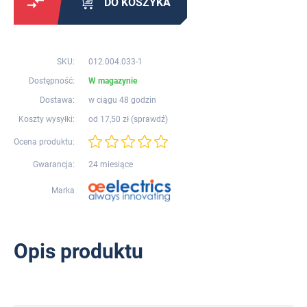
DO KOSZYKA
SKU:
012.004.033-1
Dostępność:
W magazynie
Dostawa:
w ciągu 48 godzin
Koszty wysyłki:
od 17,50 zł (
sprawdź
)
Ocena produktu:
Gwarancja:
24 miesiące
Marka
Opis produktu