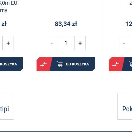
3,0m EU
rny
 zł
83,34 zł
12
 KOSZYKA
DO KOSZYKA
tipi
Pok