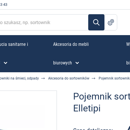
33 43
cia sanitarne i
Akcesoria do mebli
W
C
biurowych
bi
owniki na śmieci, odpady
Akcesoria do sortowników
Pojemnik sortownika
Pojemnik sor
Elletipi