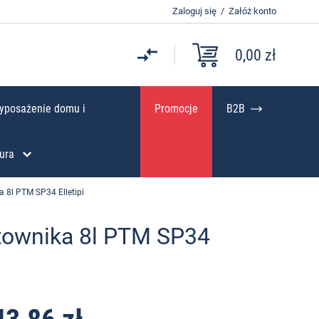
Zaloguj się
/
Załóż konto
0,00 zł
yposażenie domu i
Promocje
B2B
ura
 8l PTM SP34 Elletipi
townika 8l PTM SP34