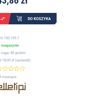
43,86 zł
DO KOSZYKA
16.100.105-7
 magazynie
 ciągu 48 godzin
d 18,00 zł (
sprawdź
)
4 miesiące