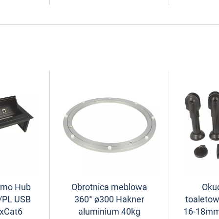
umo Hub
Obrotnica meblowa
Okuc
/PL USB
360° ø300 Hakner
toaleto
xCat6
aluminium 40kg
16-18mm