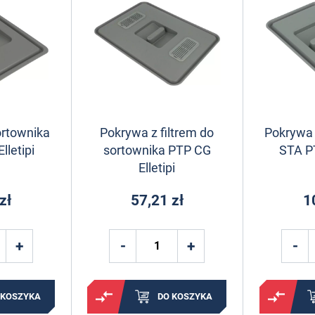
ortownika
Pokrywa z filtrem do
Pokrywa 
lletipi
sortownika PTP CG
STA PT
Elletipi
zł
57,21 zł
1
 KOSZYKA
DO KOSZYKA