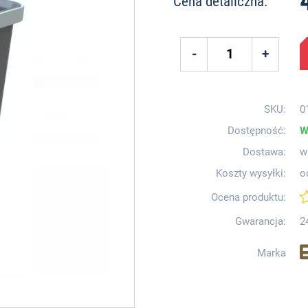
Cena detaliczna:
SKU:
0
Dostępność:
W
Dostawa:
w
Koszty wysyłki:
o
Ocena produktu:
Gwarancja:
2
Marka