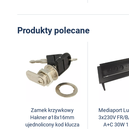
Produkty polecane
Zamek krzywkowy
Mediaport L
Hakner ø18x16mm
3x230V FR/B
ujednolicony kod klucza
A+C 30W 1