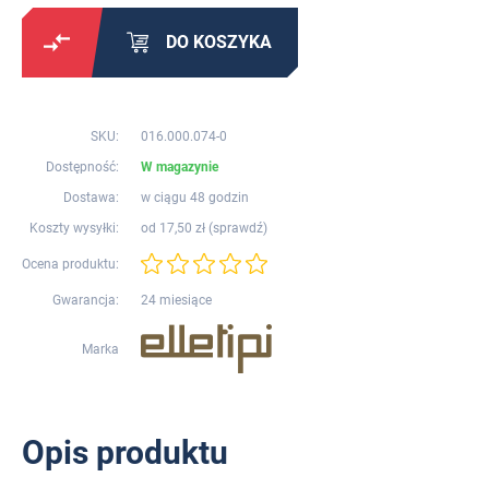
DO KOSZYKA
SKU:
016.000.074-0
Dostępność:
W magazynie
Dostawa:
w ciągu 48 godzin
Koszty wysyłki:
od 17,50 zł (
sprawdź
)
Ocena produktu:
Gwarancja:
24 miesiące
Marka
Opis produktu