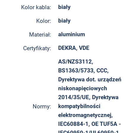
biały
Kolor kabla:
biały
Kolor:
aluminium
Materiał:
DEKRA, VDE
Certyfikaty:
AS/NZS3112,
BS1363/5733, CCC,
Dyrektywa dot. urządzeń
niskonapięciowych
2014/35/UE, Dyrektywa
kompatybilności
Normy:
elektromagnetycznej,
IEC60884-1, OE TUF5A -
IEC60950-1/UL60950-1,