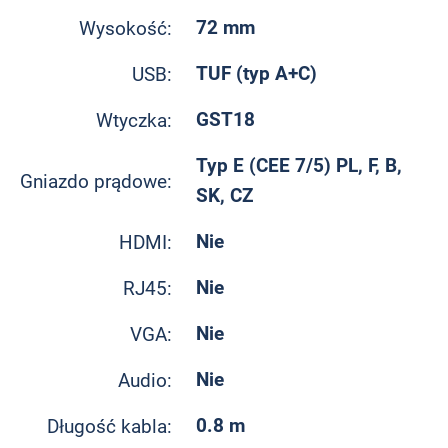
72 mm
Wysokość:
TUF (typ A+C)
USB:
GST18
Wtyczka:
Typ E (CEE 7/5) PL, F, B,
Gniazdo prądowe:
SK, CZ
Nie
HDMI:
Nie
RJ45:
Nie
VGA:
Nie
Audio:
0.8 m
Długość kabla: