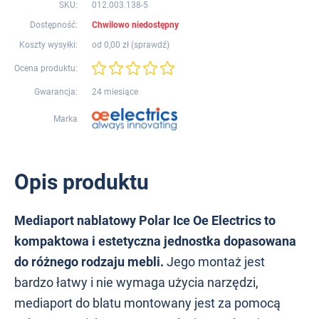
SKU:
012.003.138-5
Dostępność:
Chwilowo niedostępny
Koszty wysyłki:
od 0,00 zł (
sprawdź
)
Ocena produktu:
Gwarancja:
24 miesiące
Marka
Opis produktu
Mediaport nablatowy Polar Ice Oe Electrics to
kompaktowa i estetyczna jednostka dopasowana
do różnego rodzaju mebli.
Jego montaż jest
bardzo łatwy i nie wymaga użycia narzędzi,
mediaport do blatu montowany jest za pomocą