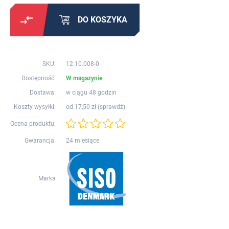
DO KOSZYKA
SKU:
12.10.008-0
Dostępność:
W magazynie
Dostawa:
w ciągu 48 godzin
Koszty wysyłki:
od 17,50 zł (
sprawdź
)
Ocena produktu:
Gwarancja:
24 miesiące
Marka