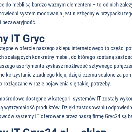
e do mebli są bardzo ważnym elementem – to od nich zależy, 
powiedni system mocowania jest niezbędny w przypadku tego
i bezawaryjność.
y IT Gryc
tępne w ofercie naszego sklepu internetowego to części po
 scalających konkretny mebel, do którego zostaną zastoso
naszego asortymentu zyskasz możliwość sztywnego połączen
ne korzystanie z żadnego kleju, dzięki czemu scalone za p
rozłączane w razie pojawienia się takiej potrzeby.
mośrodowe dostępne w kategorii systemów IT zostały wykona
ą wytrzymałość produktów. Dzięki zastosowaniu odpowiednic
owców systemy IT oferowane przez naszą firmę Gryc24 są b