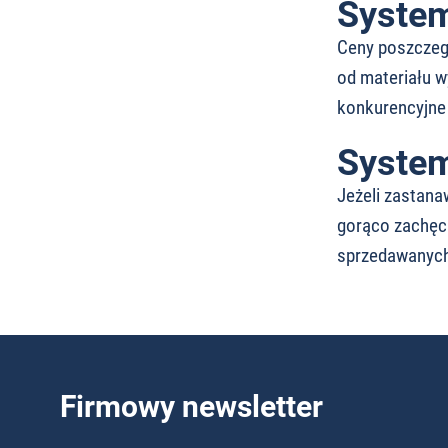
System
Ceny poszczegó
od materiału w
konkurencyjne 
System
Jeżeli zastana
gorąco zachęca
sprzedawanych
Firmowy newsletter