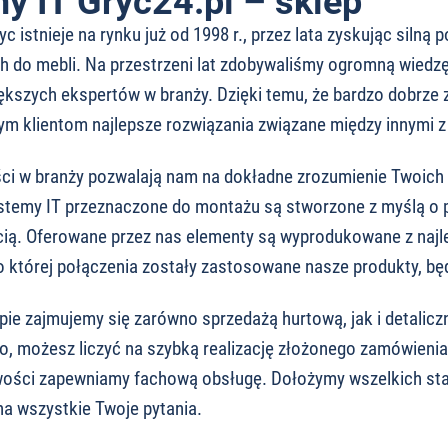
y IT Gryc24.pl – sklep
c istnieje na rynku już od 1998 r., przez lata zyskując silną
 do mebli. Na przestrzeni lat zdobywaliśmy ogromną wiedzę 
ększych ekspertów w branży. Dzięki temu, że bardzo dobrze 
m klientom najlepsze rozwiązania związane między innymi z
ści w branży pozwalają nam na dokładne zrozumienie Twoich 
stemy IT przeznaczone do montażu są stworzone z myślą o p
ią. Oferowane przez nas elementy są wyprodukowane z najlep
o której połączenia zostały zastosowane nasze produkty, będz
ie zajmujemy się zarówno sprzedażą hurtową, jak i detalicz
o, możesz liczyć na szybką realizację złożonego zamówienia i
wości zapewniamy fachową obsługę. Dołożymy wszelkich star
a wszystkie Twoje pytania.