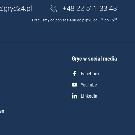
@gryc24.pl
+48 22 511 33 43
00
00
Pracujemy od poniedziałku do piątku od 8
do 16
Gryc w social media
Facebook
YouTube
LinkedIn
eń