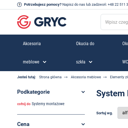
Potrzebujesz pomocy?
Napisz do nas
lub zadzwoń:
+48 22 511 
Akcesoria
Okucia do
Oku
meblowe
szkła
W
Jesteś tutaj:
Strona główna
Akcesoria meblowe
Elementy z
System 
Podkategorie
Systemy montażowe
cofnij do
Sortuj wg.
Cena