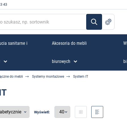
33 43
cia sanitarne i
Akcesoria do mebli
W
C
biurowych
bi
łączne do mebli
Systemy montażowe
System IT
IT
Wyświetl: