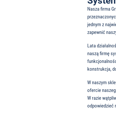
System
Nasza firma Gry
przeznaczonych
jednym z najwi
zapewnić naszy
Lata działalno
naszą firmę sy
funkcjonalnośc
konstrukcja, d
W naszym sklep
ofercie naszeg
W razie wątpli
odpowiedzieć n