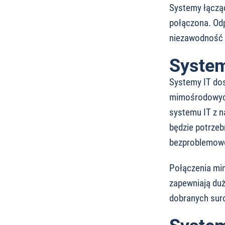
Systemy łącząc
połączona. Od
niezawodność 
System
Systemy IT dos
mimośrodowych
systemu IT z 
będzie potrzeb
bezproblemowo 
Połączenia mi
zapewniają duż
dobranych sur