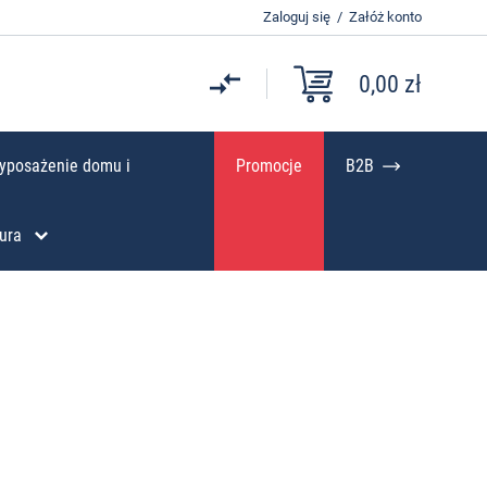
Zaloguj się
/
Załóż konto
0,00 zł
yposażenie domu i
Promocje
B2B
ura