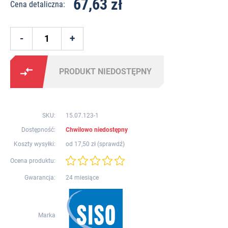
67,63 zł
Cena detaliczna:
PRODUKT NIEDOSTĘPNY
SKU:
15.07.123-1
Dostępność:
Chwilowo niedostępny
Koszty wysyłki:
od 17,50 zł (
sprawdź
)
Ocena produktu:
Gwarancja:
24 miesiące
Marka