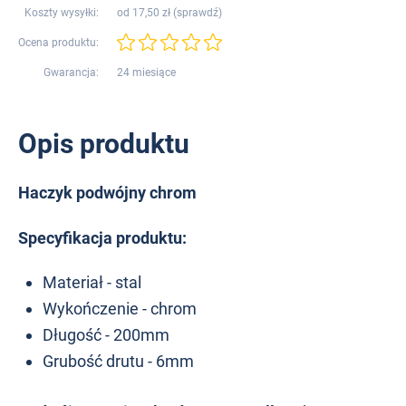
Koszty wysyłki:
od 17,50 zł (
sprawdź
)
Ocena produktu:
Gwarancja:
24 miesiące
Opis produktu
Haczyk podwójny chrom
Specyfikacja produktu:
Materiał - stal
Wykończenie - chrom
Długość - 200mm
Grubość drutu - 6mm