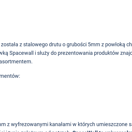
ostała z stalowego drutu o grubości 5mm z powłoką c
ką Spacewall i służy do prezentowania produktów znajd
 asortmentem.
lementów:
8mm z wyfrezowanymi kanałami w których umieszczone s