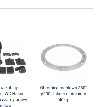
ia kabiny
Obrotnica meblowa 360°
wej WC Hakner
ø300 Hakner aluminium
 czarny prawy
40kg
zestaw