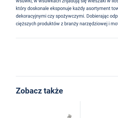
wsuwki, w wsuwkach znjadują się wieszaki w iloś
który doskonale eksponuje każdy asortyment towar
dekoracyjnymi czy spożywczymi. Dobierając odp
cięższych produktów z branży narzędziowej i mo
Zobacz także