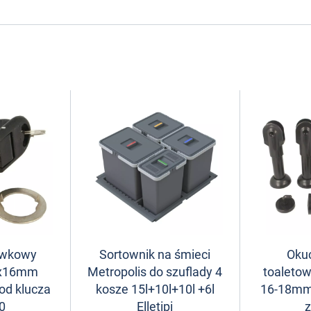
ywkowy
Sortownik na śmieci
Okuc
8x16mm
Metropolis do szuflady 4
toaleto
od klucza
kosze 15l+10l+10l +6l
16-18mm
0
Elletipi