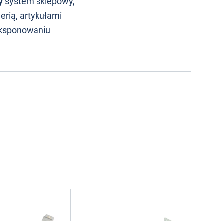
y
system sklepowy,
erią, artykułami
eksponowaniu