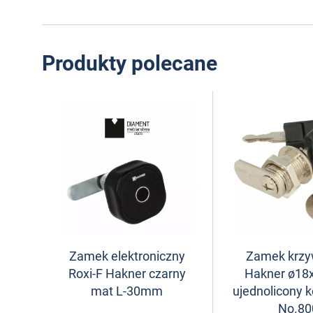
Produkty polecane
Zamek elektroniczny
Zamek krz
Roxi-F Hakner czarny
Hakner ø1
mat L-30mm
ujednolicony k
No.80