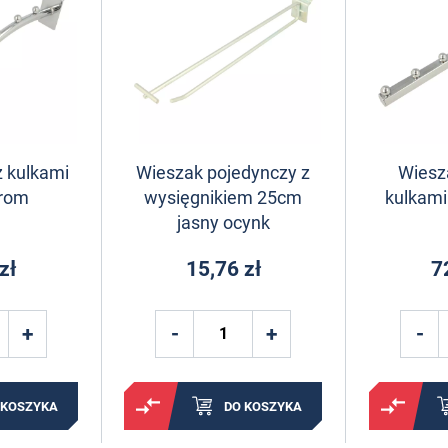
z kulkami
Wieszak pojedynczy z
Wiesz
rom
wysięgnikiem 25cm
kulkam
jasny ocynk
zł
15,76 zł
7
 KOSZYKA
DO KOSZYKA