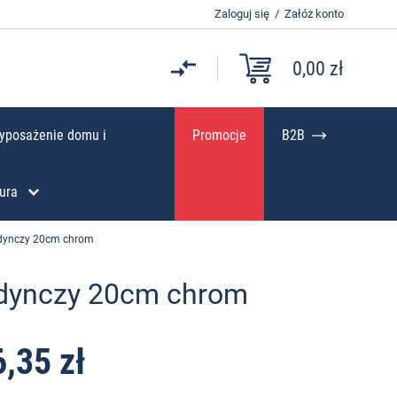
Zaloguj się
/
Załóż konto
0,00 zł
yposażenie domu i
Promocje
B2B
ura
dynczy 20cm chrom
edynczy 20cm chrom
6,35 zł