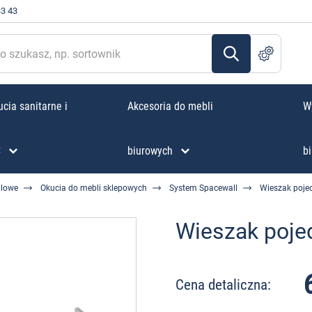
33 43
cia sanitarne i
Akcesoria do mebli
W
C
biurowych
bi
blowe
Okucia do mebli sklepowych
System Spacewall
Wieszak poje
Wieszak poj
Cena detaliczna: