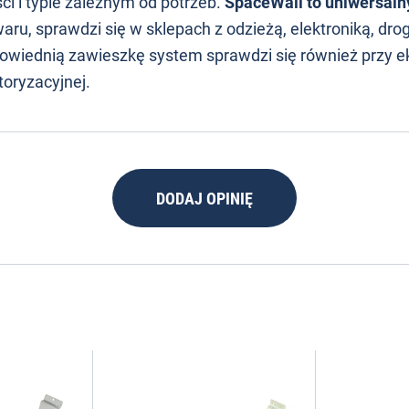
ci i typie zależnym od potrzeb.
SpaceWall to uniwersaln
u, sprawdzi się w sklepach z odzieżą, elektroniką, drog
owiednią zawieszkę system sprawdzi się również przy 
toryzacyjnej.
DODAJ OPINIĘ