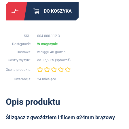
DO KOSZYKA
SKU:
004.000.112-3
Dostępność:
W magazynie
Dostawa:
w ciągu 48 godzin
Koszty wysyłki:
od 17,50 zł (
sprawdź
)
Ocena produktu:
Gwarancja:
24 miesiące
Opis produktu
Ślizgacz z gwoździem i filcem ø24mm brązowy