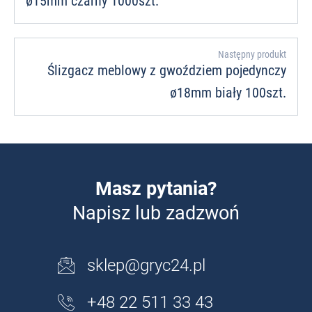
ø15mm czarny 1000szt.
Następny produkt
Ślizgacz meblowy z gwoździem pojedynczy
ø18mm biały 100szt.
Masz pytania?
Napisz lub zadzwoń
sklep@gryc24.pl
+48 22 511 33 43