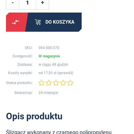
DO KOSZYKA
SKU:
004.000.070
Dostępność:
W magazynie
Dostawa:
w ciągu 48 godzin
Koszty wysyłki:
od 17,50 zł (
sprawdź
)
Ocena produktu:
Gwarancja:
24 miesiące
Opis produktu
Ślizgacz wykonany z czarnego polipropylenu