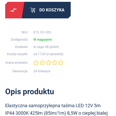
DO KOSZYKA
SKU:
015.101.055
Dostępność:
W magazynie
Dostawa:
w ciągu 48 godzin
Koszty wysyłki:
od 17,50 zł (
sprawdź
)
Ocena produktu:
Gwarancja:
24 miesiące
Opis produktu
Elastyczna samoprzylepna taśma LED 12V 5m
IP44 3000K 425lm (85Im/1m) 8,5W o ciepłej białej