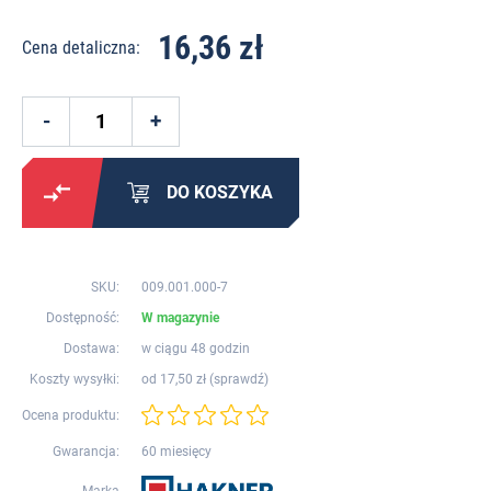
16,36 zł
Cena detaliczna:
DO KOSZYKA
SKU:
009.001.000-7
Dostępność:
W magazynie
Dostawa:
w ciągu 48 godzin
Koszty wysyłki:
od 17,50 zł (
sprawdź
)
Ocena produktu:
Gwarancja:
60 miesięcy