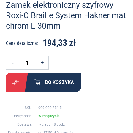
Zamek elektroniczny szyfrowy
Roxi-C Braille System Hakner mat
chrom L-30mm
194,33 zł
Cena detaliczna:
DO KOSZYKA
SKU:
009.000.251-5
Dostępność:
W magazynie
Dostawa:
w ciągu 48 godzin
Koszty wysyłki:
od 17,50 zł (
sprawdź
)