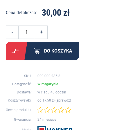
30,00 zł
Cena detaliczna:
DO KOSZYKA
SKU:
009.000.285-3
Dostępność:
W magazynie
Dostawa:
w ciągu 48 godzin
Koszty wysyłki:
od 17,50 zł (
sprawdź
)
Ocena produktu:
Gwarancja:
24 miesiące