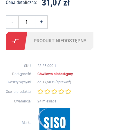
31,07 zł
Cena detaliczna:
PRODUKT NIEDOSTĘPNY
SKU:
28.25.000-1
Dostępność:
Chwilowo niedostępny
Koszty wysyłki:
od 17,50 zł (
sprawdź
)
Ocena produktu:
Gwarancja:
24 miesiące
Marka