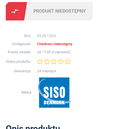
PRODUKT NIEDOSTĘPNY
SKU:
25.20.125-0
Dostępność:
Chwilowo niedostępny
Koszty wysyłki:
od 17,50 zł (
sprawdź
)
Ocena produktu:
Gwarancja:
24 miesiące
Marka
Opis produktu