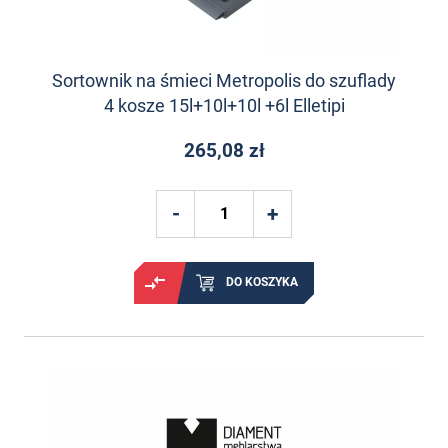
Sortownik na śmieci Metropolis do szuflady
4 kosze 15l+10l+10l +6l Elletipi
265,08 zł
DO KOSZYKA