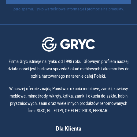
Zero spamu. Tylko wartościowe informacje i promocje na produkty.
Firma Gryc istnieje na rynku od 1998 roku. Głównym profilem naszej
działalności jest hurtowa sprzedaż okuć meblowych i akcesoriów do
szkła hartowanego na terenie całej Polski.
W naszej ofercie znajdą Państwo: okucia meblowe, zamki, zawiasy
meblowe, mimośrody, wkręty, kółka, zamki i okucia do szkła, kabin
prysznicowych, saun oraz wiele innych produktów renomowanych
firm: SISO, ELLETIPI, OE ELECTRICS, FERRARI.
Dla Klienta