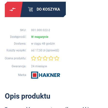
DO KOSZYKA
SKU:
001.000.022-2
Dostępność:
W magazynie
Dostawa:
w ciągu 48 godzin
Koszty wysyłki:
od 17,50 zł (
sprawdź
)
Ocena produktu:
Gwarancja:
24 miesiące
Marka
Opis produktu