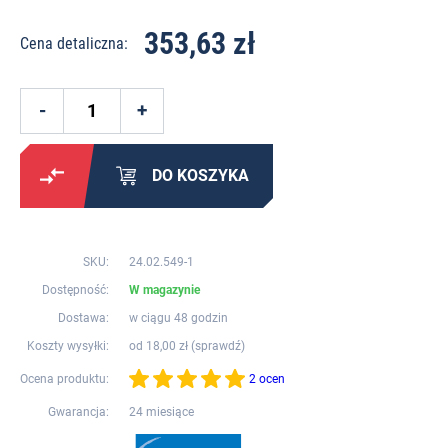
353,63 zł
Cena detaliczna:
DO KOSZYKA
SKU:
24.02.549-1
Dostępność:
W magazynie
Dostawa:
w ciągu 48 godzin
Koszty wysyłki:
od 18,00 zł (
sprawdź
)
Ocena produktu:
2 ocen
Gwarancja:
24 miesiące