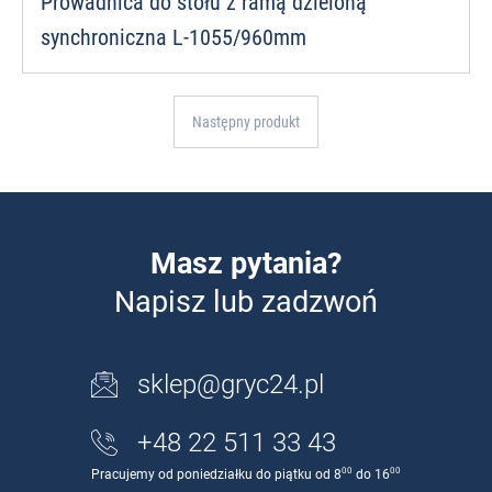
Prowadnica do stołu z ramą dzieloną
synchroniczna L-1055/960mm
Następny produkt
Masz pytania?
Napisz lub zadzwoń
sklep@gryc24.pl
+48 22 511 33 43
00
00
Pracujemy od poniedziałku do piątku od 8
do 16