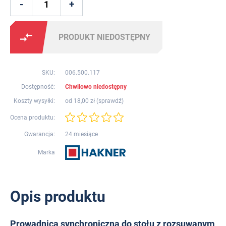
PRODUKT NIEDOSTĘPNY
SKU:
006.500.117
Dostępność:
Chwilowo niedostępny
Koszty wysyłki:
od 18,00 zł (
sprawdź
)
Ocena produktu:
Gwarancja:
24 miesiące
Marka
Opis produktu
Prowadnica synchroniczna do stołu z rozsuwanym