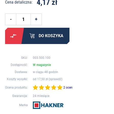
4,17 zł
Cena detaliczna:
DO KOSZYKA
SKU:
003.500.100
Dostępność:
W magazynie
Dostawa:
w ciągu 48 godzin
Koszty wysyłki:
od 17,50 zł (
sprawdź
)
Ocena produktu:
2 ocen
Gwarancja:
24 miesiące
Marka