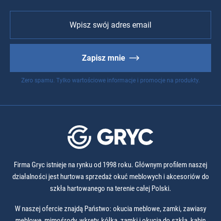
Zapisz mnie
Zero spamu. Tylko wartościowe informacje i promocje na produkty.
Firma Gryc istnieje na rynku od 1998 roku. Głównym profilem naszej
działalności jest hurtowa sprzedaż okuć meblowych i akcesoriów do
szkła hartowanego na terenie całej Polski.
W naszej ofercie znajdą Państwo: okucia meblowe, zamki, zawiasy
meblowe, mimośrody, wkręty, kółka, zamki i okucia do szkła, kabin