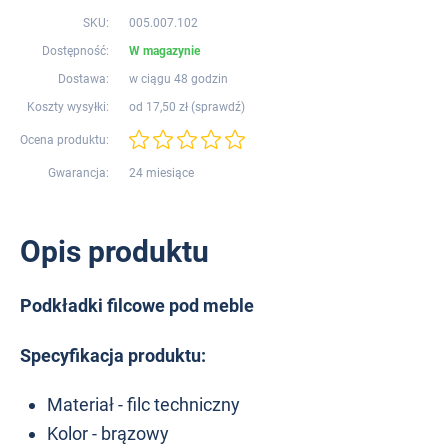
SKU:
005.007.102
Dostępność:
W magazynie
Dostawa:
w ciągu 48 godzin
Koszty wysyłki:
od 17,50 zł (
sprawdź
)
Ocena produktu:
Gwarancja:
24 miesiące
Opis produktu
Podkładki filcowe pod meble
Specyfikacja produktu:
Materiał - filc techniczny
Kolor - brązowy