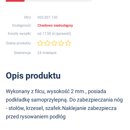
SKU:
005.007.130
Dostępność:
Chwilowo niedostępny
Koszty wysyłki:
od 17,50 zł (
sprawdź
)
Ocena produktu:
Gwarancja:
24 miesiące
Opis produktu
Wykonany z filcu, wysokość 2 mm., posiada
podkładkę samoprzylepną. Do zabezpieczania nóg
- stołów, krzeseł, szafek.Naklejanie zabezpiecza
przed rysowaniem podłóg