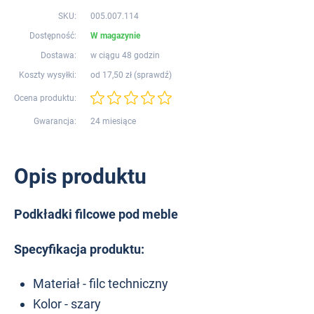
SKU:
005.007.114
Dostępność:
W magazynie
Dostawa:
w ciągu 48 godzin
Koszty wysyłki:
od 17,50 zł (
sprawdź
)
Ocena produktu:
Gwarancja:
24 miesiące
Opis produktu
Podkładki filcowe pod meble
Specyfikacja produktu:
Materiał - filc techniczny
Kolor - szary