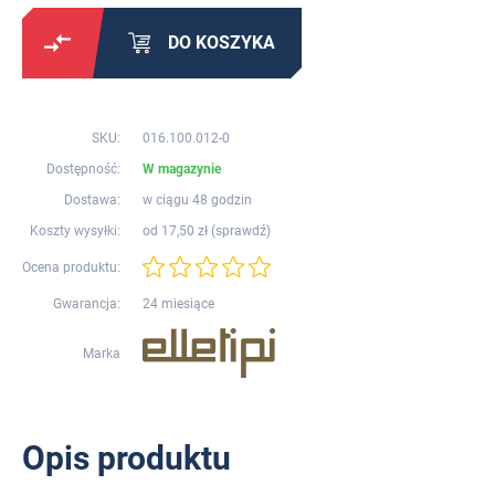
DO KOSZYKA
SKU:
016.100.012-0
Dostępność:
W magazynie
Dostawa:
w ciągu 48 godzin
Koszty wysyłki:
od 17,50 zł (
sprawdź
)
Ocena produktu:
Gwarancja:
24 miesiące
Marka
Opis produktu