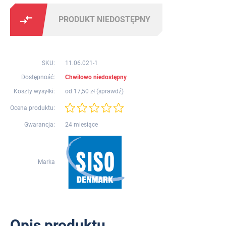
PRODUKT NIEDOSTĘPNY
SKU:
11.06.021-1
Dostępność:
Chwilowo niedostępny
Koszty wysyłki:
od 17,50 zł (
sprawdź
)
Ocena produktu:
Gwarancja:
24 miesiące
Marka
Opis produktu