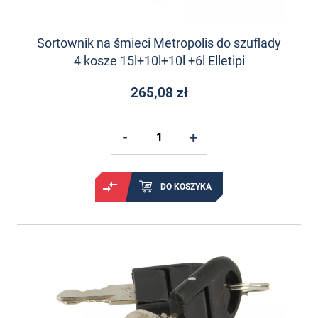
Sortownik na śmieci Metropolis do szuflady
4 kosze 15l+10l+10l +6l Elletipi
265,08 zł
DO KOSZYKA