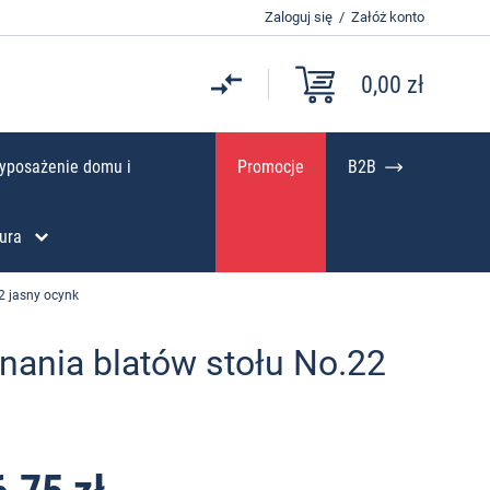
Zaloguj się
/
Załóż konto
0,00 zł
yposażenie domu i
Promocje
B2B
ura
2 jasny ocynk
nania blatów stołu No.22