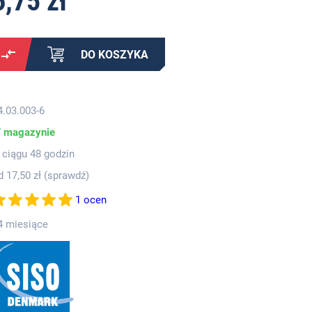
6,75 zł
DO KOSZYKA
4.03.003-6
 magazynie
 ciągu 48 godzin
d 17,50 zł (
sprawdź
)
1 ocen
4 miesiące