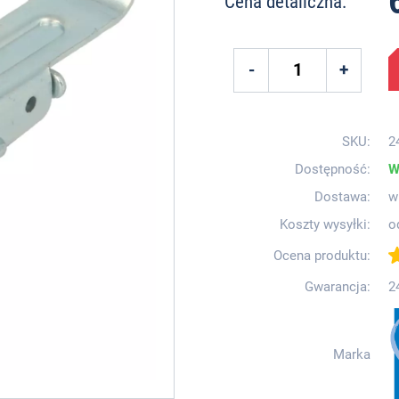
Cena detaliczna:
SKU:
2
Dostępność:
W
Dostawa:
w
Koszty wysyłki:
o
Ocena produktu:
Gwarancja:
2
Marka