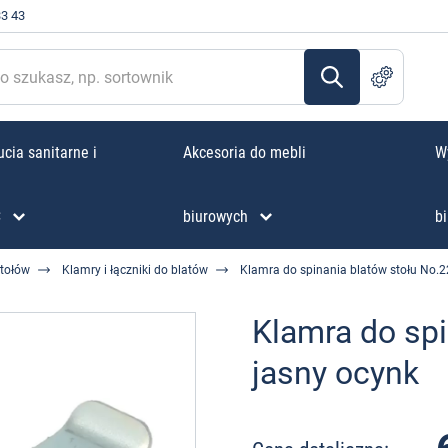
33 43
cia sanitarne i
Akcesoria do mebli
W
C
biurowych
bi
stołów
Klamry i łączniki do blatów
Klamra do spinania blatów stołu No.2
Klamra do spi
jasny ocynk