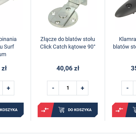
pinania
Złącze do blatów stołu
Klamra
u Surf
Click Catch kątowe 90°
blatów st
ium
 zł
40,06 zł
3
 KOSZYKA
DO KOSZYKA