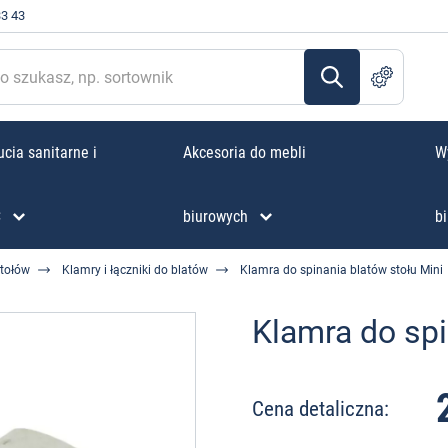
33 43
cia sanitarne i
Akcesoria do mebli
W
C
biurowych
bi
stołów
Klamry i łączniki do blatów
Klamra do spinania blatów stołu Mini
Klamra do spi
Cena detaliczna: