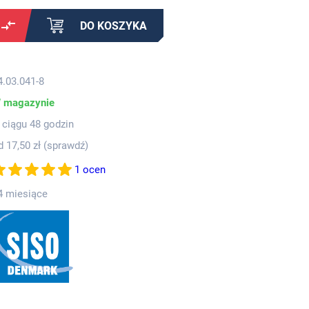
DO KOSZYKA
4.03.041-8
 magazynie
 ciągu 48 godzin
d 17,50 zł (
sprawdź
)
1 ocen
4 miesiące