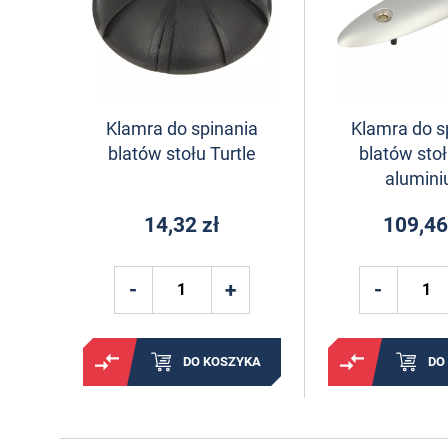
Klamra do spinania
Klamra do s
blatów stołu Turtle
blatów stoł
alumin
14,32 zł
109,46
DO KOSZYKA
DO