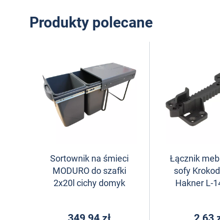
Produkty polecane
Sortownik na śmieci
Łącznik meb
MODURO do szafki
sofy Krokod
2x20l cichy domyk
Hakner L-
349,94 zł
2,63 