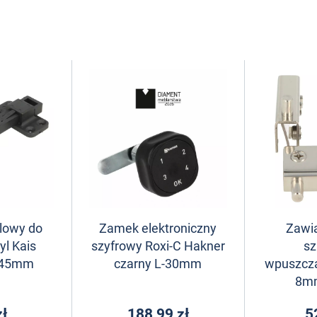
lowy do
Zamek elektroniczny
Zawia
yl Kais
szyfrowy Roxi-C Hakner
sz
145mm
czarny L-30mm
wpuszcz
8mm
zł
188,99 zł
5