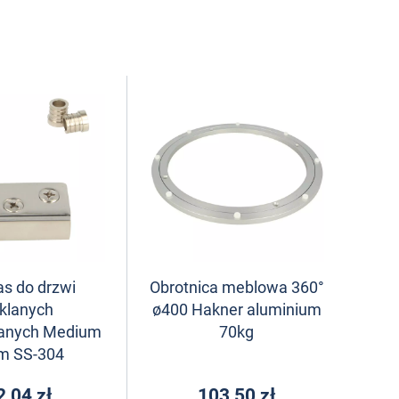
s do drzwi
Obrotnica meblowa 360°
klanych
ø400 Hakner aluminium
anych Medium
70kg
 SS-304
2,04 zł
103,50 zł