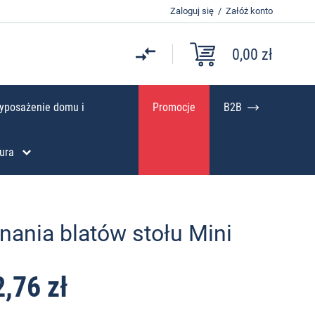
Zaloguj się
/
Załóż konto
0,00 zł
yposażenie domu i
Promocje
B2B
ura
nania blatów stołu Mini
2,76 zł