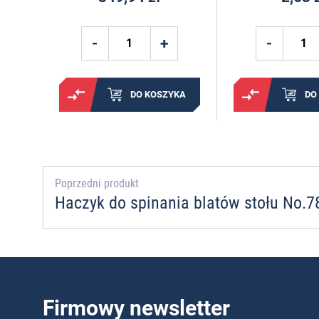
DO KOSZYKA
DO
Poprzedni produkt
Haczyk do spinania blatów stołu No.
Firmowy newsletter