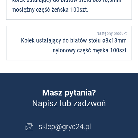
mosiężny część żeńska 100szt.
Następny produkt
Kołek ustalający do blatów stołu ø8x13mm
nylonowy część męska 100szt
Masz pytania?
Napisz lub zadzwoń
sklep@gryc24.pl