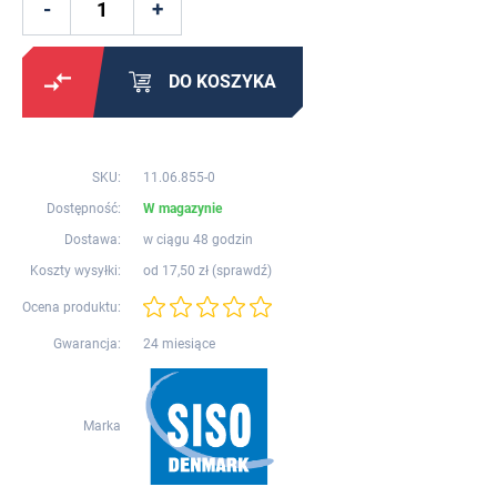
DO KOSZYKA
SKU:
11.06.855-0
Dostępność:
W magazynie
Dostawa:
w ciągu 48 godzin
Koszty wysyłki:
od 17,50 zł (
sprawdź
)
Ocena produktu:
Gwarancja:
24 miesiące
Marka