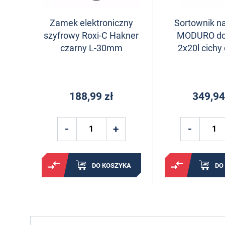
Zamek elektroniczny
Sortownik na
szyfrowy Roxi-C Hakner
MODURO do 
czarny L-30mm
2x20l cich
188,99 zł
349,94
DO KOSZYKA
DO