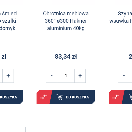
 śmieci
Obrotnica meblowa
Szyna
szafki
360° ø300 Hakner
wsuwka 
y domyk
aluminium 40kg
 zł
83,34 zł
2
 KOSZYKA
DO KOSZYKA