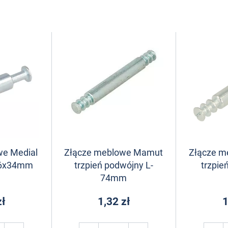
we Medial
Złącze meblowe Mamut
Złącze 
 M6x34mm
trzpień podwójny L-
trzpi
74mm
zł
1,32 zł
1