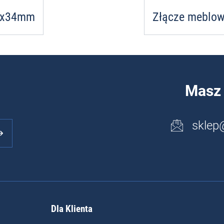
M6x34mm
Złącze meblow
Masz 
sklep
Dla Klienta