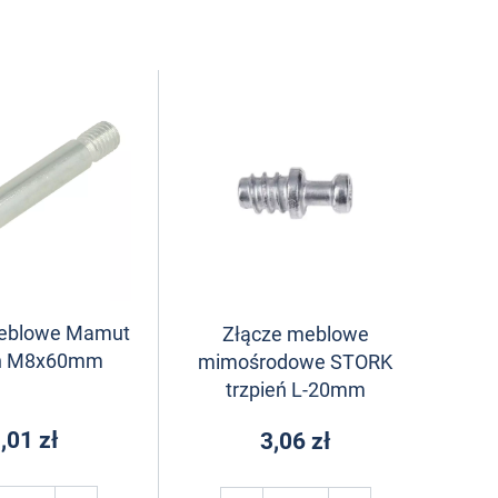
meblowe Mamut
Złącze meblowe
eń M8x60mm
mimośrodowe STORK
trzpień L-20mm
,01 zł
3,06 zł