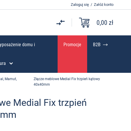
Zaloguj się
/
Załóż konto
0,00 zł
yposażenie domu i
Promocje
B2B
ura
al, Mamut,
Złącze meblowe Medial Fix trzpień kątowy
40x40mm
e Medial Fix trzpień
40mm