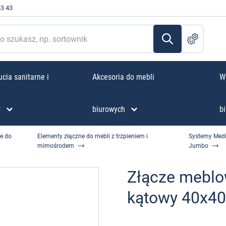
33 43
cia sanitarne i
Akcesoria do mebli
W
C
biurowych
bi
e do
Elementy złączne do mebli z trzpieniem i
Systemy Medi
mimośrodem
Jumbo
Złącze meblow
kątowy 40x