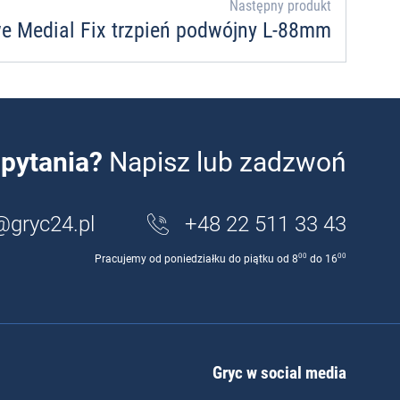
Następny produkt
e Medial Fix trzpień podwójny L-88mm
pytania?
Napisz lub zadzwoń
@gryc24.pl
+48 22 511 33 43
00
00
Pracujemy od poniedziałku do piątku od 8
do 16
Gryc w social media